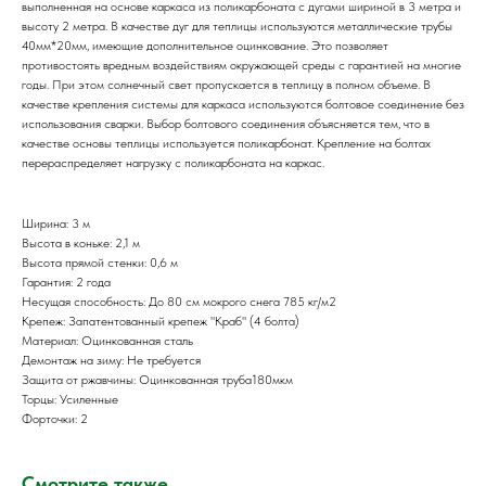
выполненная на основе каркаса из поликарбоната с дугами шириной в 3 метра и
высоту 2 метра. В качестве дуг для теплицы используются металлические трубы
40мм*20мм, имеющие дополнительное оцинкование. Это позволяет
противостоять вредным воздействиям окружающей среды с гарантией на многие
годы. При этом солнечный свет пропускается в теплицу в полном объеме. В
качестве крепления системы для каркаса используются болтовое соединение без
использования сварки. Выбор болтового соединения объясняется тем, что в
качестве основы теплицы используется поликарбонат. Крепление на болтах
перераспределяет нагрузку с поликарбоната на каркас.
Ширина: 3 м
Высота в коньке: 2,1 м
Высота прямой стенки: 0,6 м
Гарантия: 2 года
Несущая способность: До 80 см мокрого снега 785 кг/м2
Крепеж: Запатентованный крепеж "Краб" (4 болта)
Материал: Оцинкованная сталь
Демонтаж на зиму: Не требуется
Защита от ржавчины: Оцинкованная труба180мкм
Торцы: Усиленные
Форточки: 2
Смотрите также