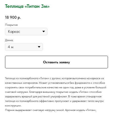
Теплица «Титан 3м»
18 900
р.
Покрытие
Длина
Оставить заявку
Теплица из поликарбоната «Титан» с дугами, которая выполнена на каркасе из
качественных материалов. Может устанавливаться без фундамента и способна
сохранять свои потребительские качества не один год, даже в условиях большой
снеговой нагрузки. Благодаря внешнему покрытию модель «Титан» способна
задерживать вредный для растений ультрафиолет. В тоже время стандартная
теплица из поликарбоната эффективно пропускает и удерживает тепло внутри
конструкции.
Парник выдерживает снеговую нагрузку зимой. Арочная модель «Титан»,